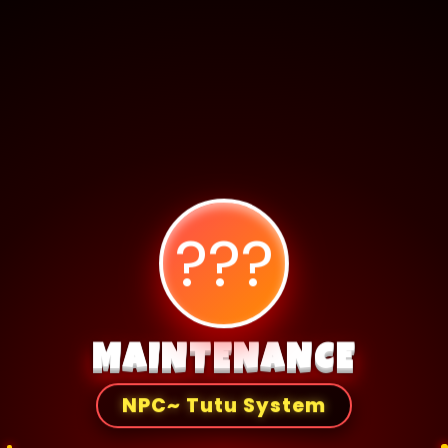
???
MAINTENANCE
NPC~ Tutu System