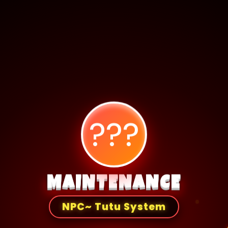
???
MAINTENANCE
NPC~ Tutu System