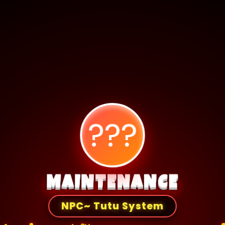
???
MAINTENANCE
NPC~ Tutu System